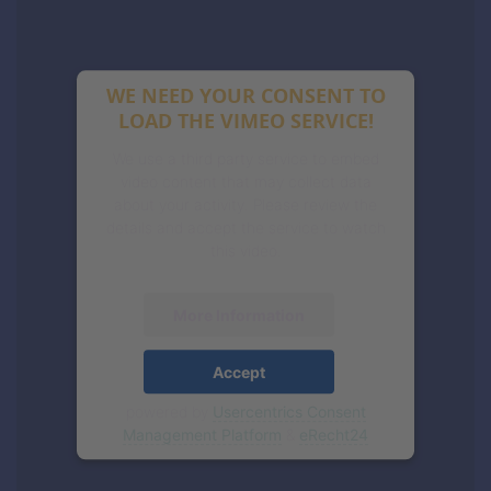
WE NEED YOUR CONSENT TO
LOAD THE VIMEO SERVICE!
We use a third party service to embed
video content that may collect data
about your activity. Please review the
details and accept the service to watch
this video.
More Information
Accept
powered by
Usercentrics Consent
Management Platform
&
eRecht24