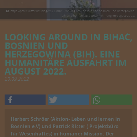
https://patrickritter.net/blog/2022/09/18/looking-around-in-bihac-bosnien-und-herzegowina-
bih-eine-humanitaere-unternehmung-im-august-2022/
LOOKING AROUND IN BIHAĆ,
BOSNIEN UND
HERZEGOWINA (BIH). EINE
HUMANITÄRE AUSFAHRT IM
AUGUST 2022.
20.09.2022
Herbert Schröer (Aktion- Leben und lernen in
Bosnien e.V) und Patrick Ritter ( Projektbüro
für Wesenhaftes) in humaner Mission. Der