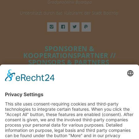
Gradonačelnik Bottropa
Unterstützt durch das Kulturamt der Stadt Bottrop.
SPONSOREN &
KOOPERATIONSPARTNER //
SPONSORS & PARTNERS
Gefördert aus Mitteln des Landes Nordrhein-
Westfalen